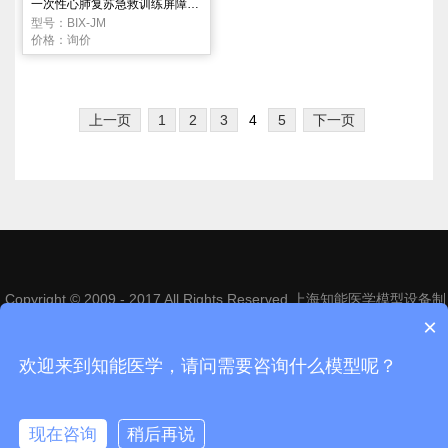
一次性心肺复苏急救训练屏障消毒面膜
型号：BIX-JM
价格：询价
上一页
1
2
3
4
5
下一页
Copyright © 2009 - 2017 All Rights Reserved 上海知能医学模型设备制
造有限公司
沪ICP备14013246号-1
×
电话：021-63809222 63818866 | 地址：上海市松江区昆港公路1268号
欢迎来到知能医学，请问需要咨询什么模型呢？
现在咨询
稍后再说