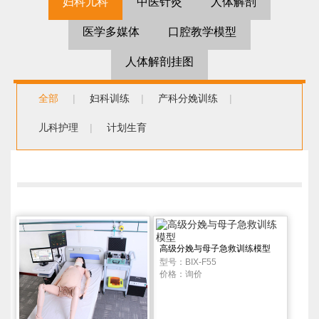
妇科儿科
中医针灸
人体解剖
医学多媒体
口腔教学模型
人体解剖挂图
全部
|
妇科训练
|
产科分娩训练
|
儿科护理
|
计划生育
高级分娩与母子急救训练模型
型号：BIX-F55
价格：询价