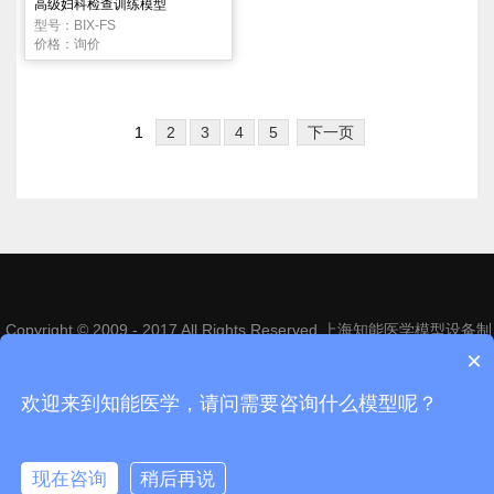
高级妇科检查训练模型
型号：BIX-FS
价格：询价
1
2
3
4
5
下一页
Copyright © 2009 - 2017 All Rights Reserved 上海知能医学模型设备制
造有限公司
沪ICP备14013246号-1
×
电话：021-63809222 63818866 | 地址：上海市松江区昆港公路1268号
欢迎来到知能医学，请问需要咨询什么模型呢？
现在咨询
稍后再说