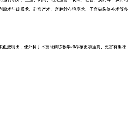
剥膜术与破膜术、剖宫产术、宫腔纱布填塞术、子宫破裂修补术等多
。
真模拟血液喷出，使外科手术技能训练教学和考核更加逼真、更富有趣味