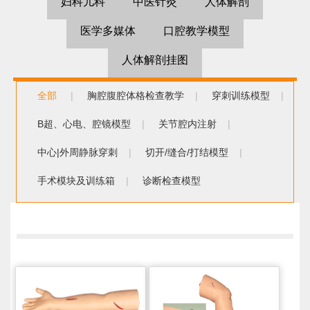
妇科儿科
中医针灸
人体解剖
医学多媒体
口腔教学模型
人体解剖挂图
全部
|
胸腔腹腔体格检查教学
|
穿刺训练模型
|
B超、心电、腔镜模型
|
关节腔内注射
|
中心|外周静脉穿刺
|
切开/缝合/打结模型
|
手术模块及训练箱
|
诊断检查模型