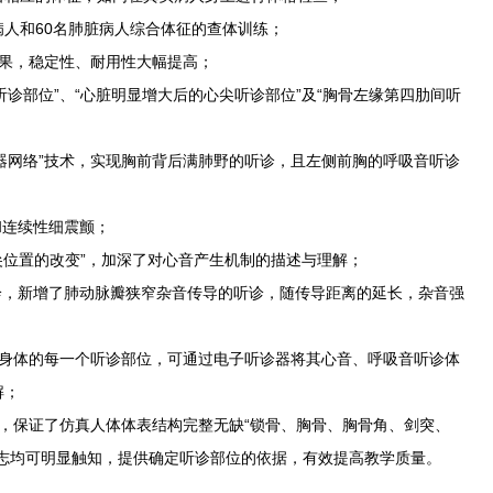
病人和60名肺脏病人综合体征的查体训练；
效果，稳定性、耐用性大幅提高；
听诊部位”、“心脏明显增大后的心尖听诊部位”及“胸骨左缘第四肋间听
感器网络”技术，实现胸前背后满肺野的听诊，且左侧前胸的呼吸音听诊
和连续性细震颤；
心尖位置的改变”，加深了对心音产生机制的描述与理解；
诊，新增了肺动脉瓣狭窄杂音传导的听诊，随传导距离的延长，杂音强
病人身体的每一个听诊部位，可通过电子听诊器将其心音、呼吸音听诊体
解；
性，保证了仿真人体体表结构完整无缺“锁骨、胸骨、胸骨角、剑突、
标志均可明显触知，提供确定听诊部位的依据，有效提高教学质量。