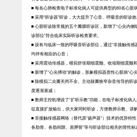
■ 每名心肺检查电子标准化病人可提供典型的80名心脏
■ 采用“听诊器”听诊，大大提升了心音、呼吸音的听诊
■ 心脏听诊除常规的五个瓣膜听诊区，新增了“心尖内侧
诊部位”符合临床实际听诊检查要求。
■ 设有与临床一致的呼吸音听诊部位，通过“非接触传
均伴有相应的心音；
■ 采用震动传感器，模拟舒张期细震颤、收缩期细震颤
■ 新增了“心尖搏动”的触诊，形象模拟器质性心脏病“
■ 除模拟二尖瓣关闭不全、主动脉瓣狭窄杂音传导的听
度逐渐衰减；
■ 教师主控机增设了“扩听示教”功能，在电子标准化
征直接扩放输出，供大家同时听诊，方便教师示教、讲
■ 非接触传感器网络（替代原“扬声器”）技术的优异特
各肋骨、各肋间隙、肩胛骨”等与听诊部位相关的骨性