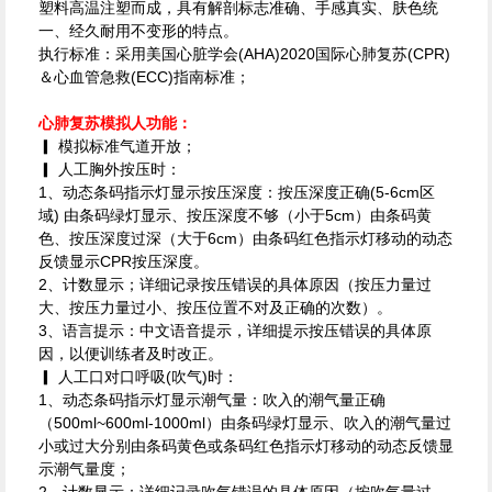
塑料高温注塑而成，具有解剖标志准确、手感真实、肤色统
一、经久耐用不变形的特点。
执行标准：采用美国心脏学会(AHA)2020国际心肺复苏(CPR)
＆心血管急救(ECC)指南标准；
心肺复苏模拟人功能：
▎ 模拟标准气道开放；
▎ 人工胸外按压时：
1、动态条码指示灯显示按压深度：按压深度正确(5-6cm区
域) 由条码绿灯显示、按压深度不够（小于5cm）由条码黄
色、按压深度过深（大于6cm）由条码红色指示灯移动的动态
反馈显示CPR按压深度。
2、计数显示；详细记录按压错误的具体原因（按压力量过
大、按压力量过小、按压位置不对及正确的次数）。
3、语言提示：中文语音提示，详细提示按压错误的具体原
因，以便训练者及时改正。
▎ 人工口对口呼吸(吹气)时：
1、动态条码指示灯显示潮气量：吹入的潮气量正确
（500ml~600ml-1000ml）由条码绿灯显示、吹入的潮气量过
小或过大分别由条码黄色或条码红色指示灯移动的动态反馈显
示潮气量度；