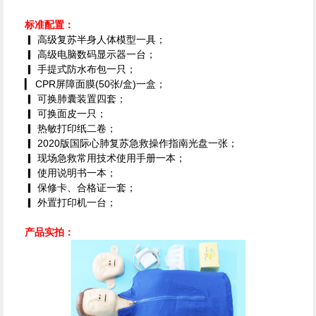
标准配置：
▎ 高级复苏半身人体模型一具；
▎ 高级电脑数码显示器一台；
▎ 手提式防水布包一只；
▎ CPR屏障面膜(50张/盒)一盒；
▎ 可换肺囊装置四套；
▎ 可换面皮一只；
▎ 热敏打印纸二卷；
▎ 2020版国际心肺复苏急救操作指南光盘一张；
▎ 现场急救常用技术使用手册一本；
▎ 使用说明书一本；
▎ 保修卡、合格证一套；
▎ 外置打印机一台；
产品实拍：