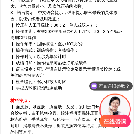
2、计数显示：详细记录吹气错误的具体原因（按吹气量过
大、吹气力量过小、及吹气正确的次数）；
3、语言提示：中文语音提示，详细提示吹气错误的具体原
因，以便训练者及时改正；
▎ 按压与人工呼吸比：30：2（单人或双人）；
▎ 操作周期：有效30次按压及2次人工吹气，30：2五个循环
周期CPR操作；
▎ 操作频率：国际标准：至少100次/分；
▎ 操作方式：训练操作；考核操作；
▎ 操作时间：以秒为单位计时；
▎ 成绩打印：操作结果可热敏打印成绩单；
▎ 语言设定：可进行语言提示设定及提示音量调节设定；或
关闭语言提示设定；
▎ 检查瞳孔：缩小和散大对比；
产品详细参数？
▎ 手捏皮球模拟颈动脉跳动；
材料特点：
▎ 面皮肤、颈皮肤、胸皮肤、头发，采用进口热塑弹性体混
合胶材料，由不锈钢模具、经注塑机高温注压而成，具有解剖
标志准确、手感真实、肤色统一、形态逼真、外形美观、经久
耐用、消毒清洗不变形，拆装更换方便等特点，其材料达到国
外同等水平。