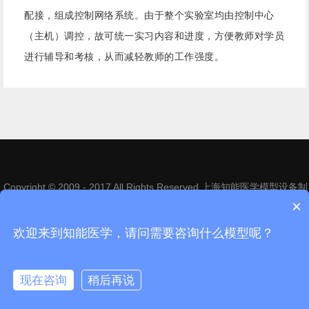
配接，组成控制网络系统。由于整个实验室均由控制中心
（主机）调控，故可统一实习内容和进度，方便教师对学员
进行辅导和考核，从而减轻教师的工作强度。
Copyright © 2009 - 2017 All Rights Reserved 上海知能医学模型设备制
造有限公司
沪ICP备14013246号-1
×
电话：021-63809222 63818866 | 地址：上海市松江区昆港公路1268号
欢迎来到知能医学，请问需要咨询什么模型呢？
现在咨询
稍后再说
在线咨询
拨打电话