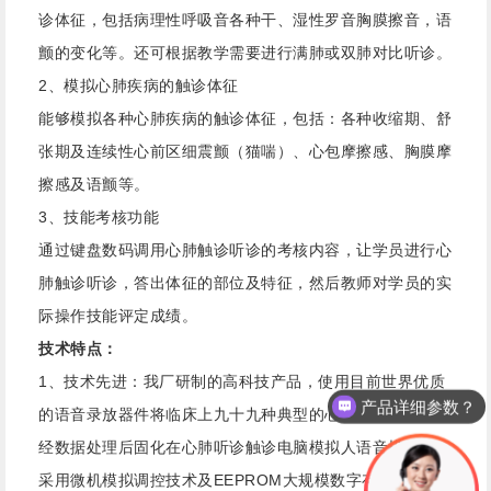
诊体征，包括病理性呼吸音各种干、湿性罗音胸膜擦音，语
颤的变化等。还可根据教学需要进行满肺或双肺对比听诊。
2、模拟心肺疾病的触诊体征
能够模拟各种心肺疾病的触诊体征，包括：各种收缩期、舒
张期及连续性心前区细震颤（猫喘）、心包摩擦感、胸膜摩
擦感及语颤等。
3、技能考核功能
通过键盘数码调用心肺触诊听诊的考核内容，让学员进行心
肺触诊听诊，答出体征的部位及特征，然后教师对学员的实
际操作技能评定成绩。
技术特点：
1、技术先进：我厂研制的高科技产品，使用目前世界优质
产品详细参数？
的语音录放器件将临床上九十九种典型的心肺触诊听诊体征
经数据处理后固化在心肺听诊触诊电脑模拟人语音模块中。
采用微机模拟调控技术及EEPROM大规模数字存储处理技