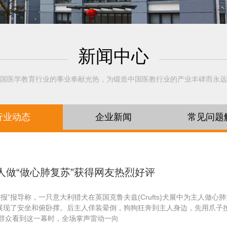
新闻中心
国医学教育行业的事业奉献光热，为锻造中国医教行业的产业丰碑而永远
行业动态
企业新闻
常见问题
人做“做心肺复苏”获得网友热烈好评
报”报导称，一只意大利猎犬在英国克鲁夫兹(Crufts)犬展中为主人做
展现了安坐和俯卧撑。后主人佯装晕倒，狗狗狂奔到主人身边，先用爪子按
的群众看到这一幕时，全场掌声雷动一向