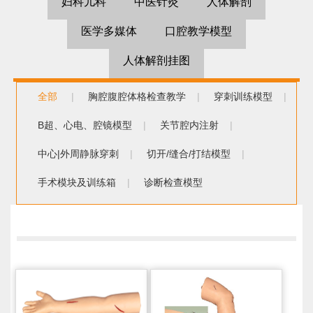
妇科儿科
中医针灸
人体解剖
医学多媒体
口腔教学模型
人体解剖挂图
全部
|
胸腔腹腔体格检查教学
|
穿刺训练模型
|
B超、心电、腔镜模型
|
关节腔内注射
|
中心|外周静脉穿刺
|
切开/缝合/打结模型
|
手术模块及训练箱
|
诊断检查模型