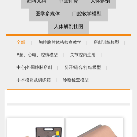
妇科儿科
中医针灸
人体解剖
医学多媒体
口腔教学模型
人体解剖挂图
全部
|
胸腔腹腔体格检查教学
|
穿刺训练模型
|
B超、心电、腔镜模型
|
关节腔内注射
|
中心|外周静脉穿刺
|
切开/缝合/打结模型
|
手术模块及训练箱
|
诊断检查模型