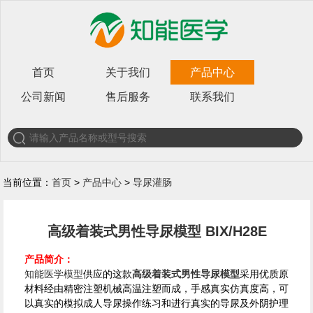
首页
关于我们
产品中心
公司新闻
售后服务
联系我们
当前位置：
首页
>
产品中心
>
导尿灌肠
高级着装式男性导尿模型 BIX/H28E
产品简介：
知能医学模型
供应的这款
高级着装式男性导尿模型
采用优质原
材料经由精密注塑机械高温注塑而成，手感真实仿真度高，可
以真实的模拟成人导尿操作练习和进行真实的导尿及外阴护理