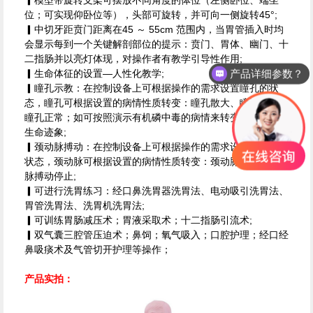
▎模型带旋转支架可摆放不同角度的体位（左侧卧位、端坐
位；可实现仰卧位等），头部可旋转，并可向一侧旋转45°;
▎中切牙距贲门距离在45 ～ 55cm 范围内，当胃管插入时均
会显示每到一个关键解剖部位的提示：贲门、胃体、幽门、十
二指肠并以亮灯体现，对操作者有教学引导性作用;
产品详细参数？
▎生命体征的设置—人性化教学;
▎瞳孔示教：在控制设备上可根据操作的需求设置瞳孔的状
态，瞳孔可根据设置的病情性质转变：瞳孔散大、瞳孔缩小、
瞳孔正常；如可按照演示有机磷中毒的病情来转变瞳孔变化等
生命迹象;
▎颈动脉搏动：在控制设备上可根据操作的需求设置颈动脉的
状态，颈动脉可根据设置的病情性质转变：颈动脉搏动、颈动
脉搏动停止;
▎可进行洗胃练习：经口鼻洗胃器洗胃法、电动吸引洗胃法、
胃管洗胃法、洗胃机洗胃法;
▎可训练胃肠减压术；胃液采取术；十二指肠引流术;
▎双气囊三腔管压迫术；鼻饲；氧气吸入；口腔护理；经口经
鼻吸痰术及气管切开护理等操作；
产品实拍：