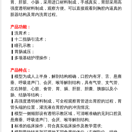
胃、肝脏、小肠，采用进口材料制成，手感真实，胃部采用高
强度透明材料制成，观察方便。可以直接观看到胸腔内逼真的
脏器结构及胃内洗胃过程。
产品功能：
▎洗胃术；
▎十二指肠引流术；
▎瞳孔示教；
▎胃肠减压；
▎多项基础护理操作；
产品特点：
▎模型为成人上半身，解剖结构精确，口腔内有牙、舌、悬雍
垂、呼吸道声门、会厌、喉等解剖结构，具有气管、支气管、
左右肺脏、心脏、食管、胃、膈、肝脏、胆囊、胰腺以及小
肠、结肠等结构；
▎高强度透明材料制成，可全程观察胃管进出胃腔的过程，胃
管头端的位置，灌洗液在胃腔内的冲洗情况;
▎模型一侧颊部设有透明示教区域，可清晰准确的见到口腔及
悬雍垂、呼吸道声门、会厌、喉等解剖结构;
▎标准的临床操作，符合真实临床操作及教学需求;