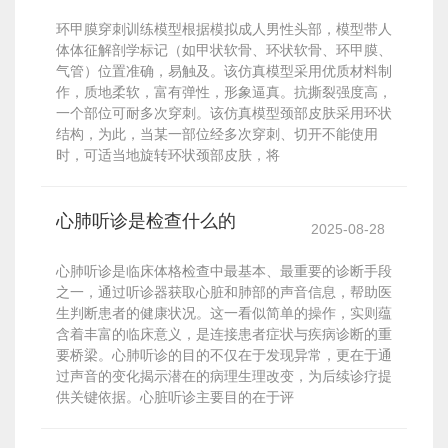
环甲膜穿刺训练模型根据模拟成人男性头部，模型带人
体体征解剖学标记（如甲状软骨、环状软骨、环甲膜、
气管）位置准确，易触及。该仿真模型采用优质材料制
作，质地柔软，富有弹性，形象逼真。抗撕裂强度高，
一个部位可耐多次穿刺。该仿真模型颈部皮肤采用环状
结构，为此，当某一部位经多次穿刺、切开不能使用
时，可适当地旋转环状颈部皮肤，将
心肺听诊是检查什么的
2025-08-28
心肺听诊是临床体格检查中最基本、最重要的诊断手段
之一，通过听诊器获取心脏和肺部的声音信息，帮助医
生判断患者的健康状况。这一看似简单的操作，实则蕴
含着丰富的临床意义，是连接患者症状与疾病诊断的重
要桥梁。心肺听诊的目的不仅在于发现异常，更在于通
过声音的变化揭示潜在的病理生理改变，为后续诊疗提
供关键依据。心脏听诊主要目的在于评