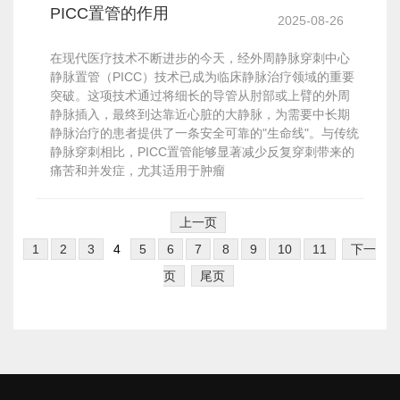
PICC置管的作用
2025-08-26
在现代医疗技术不断进步的今天，经外周静脉穿刺中心
静脉置管（PICC）技术已成为临床静脉治疗领域的重要
突破。这项技术通过将细长的导管从肘部或上臂的外周
静脉插入，最终到达靠近心脏的大静脉，为需要中长期
静脉治疗的患者提供了一条安全可靠的"生命线"。与传统
静脉穿刺相比，PICC置管能够显著减少反复穿刺带来的
痛苦和并发症，尤其适用于肿瘤
上一页
1
2
3
4
5
6
7
8
9
10
11
下一
页
尾页