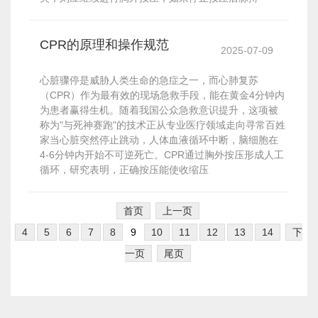
CPR的原理和操作规范
2025-07-09
心脏骤停是威胁人类生命的急症之一，而心肺复苏
（CPR）作为最有效的现场急救手段，能在黄金4分钟内
为患者赢得生机。随着我国公众急救意识提升，这项被
称为"与死神赛跑"的技术正从专业医疗领域走向寻常百姓
家当心脏突然停止跳动，人体血液循环中断，脑细胞在
4-6分钟内开始不可逆死亡。CPR通过胸外按压形成人工
循环，研究表明，正确按压能使收缩压
首页
上一页
4
5
6
7
8
9
10
11
12
13
14
下
一页
尾页