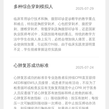
多种综合穿刺模拟人
2025-07-29
临床常用诊疗技术和胸、腹部叩诊是诊断学的教学重点
和难点，特别是胸腔穿刺术、心包腔穿刺术、腹腔穿
刺、腰椎穿刺术、骨髓穿刺及胸腹部叩诊等，还是国家
执业医师考试中，实践技能考核的重点。传统的教学方
法中学生在病人身上实习，必然会增加病人痛苦，甚至
会使病情加重，引起医疗纠纷。由于临床实践资源明显
不足，学生很难掌握这些实践操
心肺复苏成功标准
2025-07-24
心肺复苏成功的标准非专业急救者应持续CPR直至获得
AED和被EMS人员接替，或患者开始有活动，不应为了
检查循环或检查反应有无恢复而随意中止CPR.对于医务
人员应遵循下述心肺复苏有效指标和终止抢救的标准。
心肺复苏有效指标:（1）颈动脉搏动：按压有效时，每按
压一次可触摸到颈动脉一次搏动，若中止按压搏动亦消
失，则应继续进行胸外按压，如果停止按压后脉搏