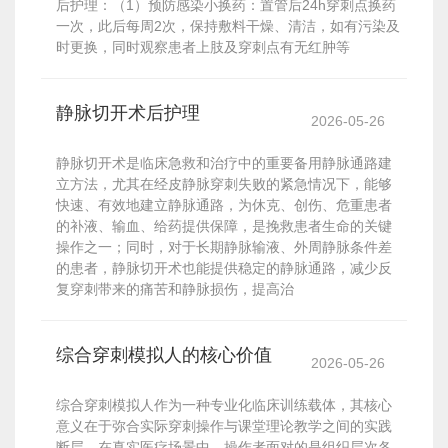
后护理：（1）预防感染小换药：置管后24h穿刺点换药
一次，此后每周2次，保持敷料干燥、清洁，如有污染及
时更换，同时观察患者上肢及穿刺点有无红肿等
静脉切开术后护理
2026-05-26
静脉切开术是临床急救和治疗中的重要备用静脉通路建
立方法，尤其在经皮静脉穿刺失败的紧急情况下，能够
快速、有效地建立静脉通路，为休克、创伤、危重患者
的补液、输血、给药提供保障，是挽救患者生命的关键
操作之一；同时，对于长期静脉输液、外周静脉条件差
的患者，静脉切开术也能提供稳定的静脉通路，减少反
复穿刺带来的痛苦和静脉损伤，提高治
综合穿刺模拟人的核心价值
2026-05-26
综合穿刺模拟人作为一种专业化临床训练载体，其核心
意义在于弥合实际穿刺操作与课堂理论教学之间的实践
断层。在真实医疗场景中，操作者面对的是组织层次各