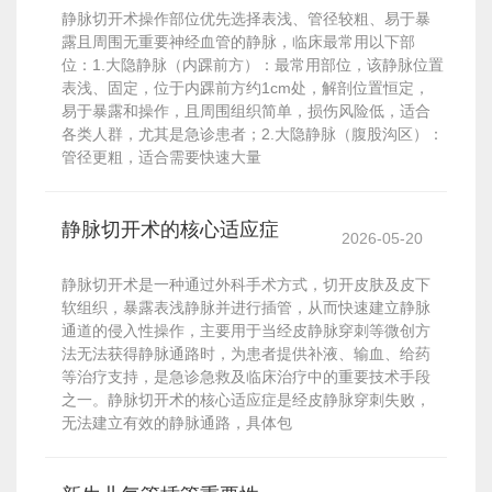
静脉切开术操作部位优先选择表浅、管径较粗、易于暴
露且周围无重要神经血管的静脉，临床最常用以下部
位：1.大隐静脉（内踝前方）：最常用部位，该静脉位置
表浅、固定，位于内踝前方约1cm处，解剖位置恒定，
易于暴露和操作，且周围组织简单，损伤风险低，适合
各类人群，尤其是急诊患者；2.大隐静脉（腹股沟区）：
管径更粗，适合需要快速大量
静脉切开术的核心适应症
2026-05-20
静脉切开术是一种通过外科手术方式，切开皮肤及皮下
软组织，暴露表浅静脉并进行插管，从而快速建立静脉
通道的侵入性操作，主要用于当经皮静脉穿刺等微创方
法无法获得静脉通路时，为患者提供补液、输血、给药
等治疗支持，是急诊急救及临床治疗中的重要技术手段
之一。静脉切开术的核心适应症是经皮静脉穿刺失败，
无法建立有效的静脉通路，具体包