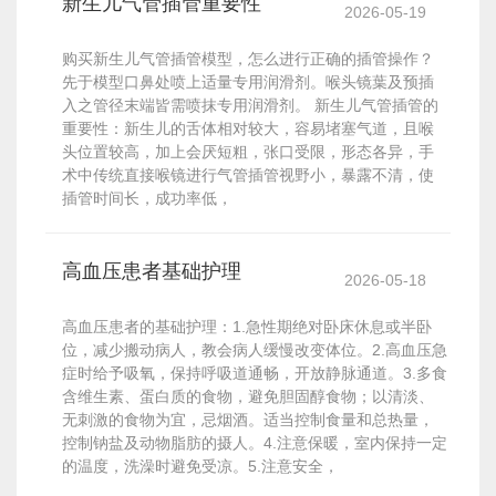
新生儿气管插管重要性
2026-05-19
购买新生儿气管插管模型，怎么进行正确的插管操作？
先于模型口鼻处喷上适量专用润滑剂。喉头镜葉及预插
入之管径末端皆需喷抹专用润滑剂。 新生儿气管插管的
重要性：新生儿的舌体相对较大，容易堵塞气道，且喉
头位置较高，加上会厌短粗，张口受限，形态各异，手
术中传统直接喉镜进行气管插管视野小，暴露不清，使
插管时间长，成功率低，
高血压患者基础护理
2026-05-18
高血压患者的基础护理：1.急性期绝对卧床休息或半卧
位，减少搬动病人，教会病人缓慢改变体位。2.高血压急
症时给予吸氧，保持呼吸道通畅，开放静脉通道。3.多食
含维生素、蛋白质的食物，避免胆固醇食物；以清淡、
无刺激的食物为宜，忌烟酒。适当控制食量和总热量，
控制钠盐及动物脂肪的摄人。4.注意保暖，室内保持一定
的温度，洗澡时避免受凉。5.注意安全，